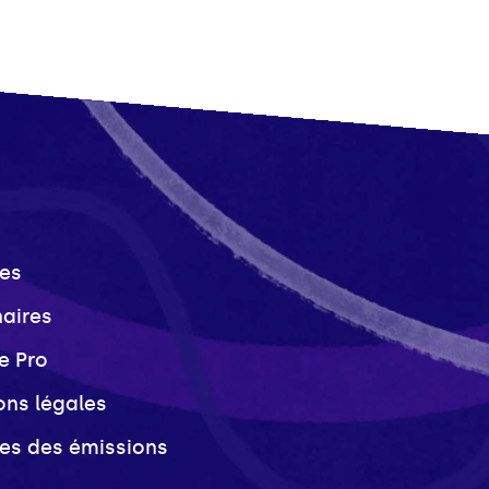
es
naires
e Pro
ons légales
ves des émissions