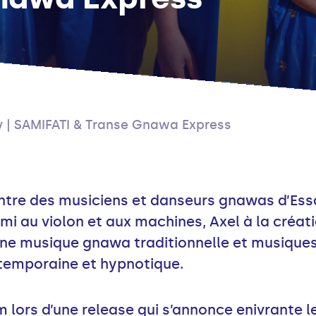
y | SAMIFATI & Transe Gnawa Express
ntre des musiciens et danseurs gnawas d’Essa
i au violon et aux machines, Axel à la créatio
nne musique gnawa traditionnelle et musique
temporaine et hypnotique.
m lors d’une release qui s’annonce enivrante le