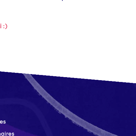
 :)
es
naires