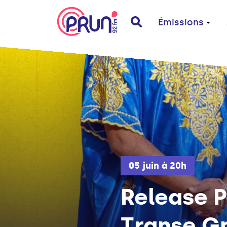
Émissions
05 juin à 20h
Release P
Transe G