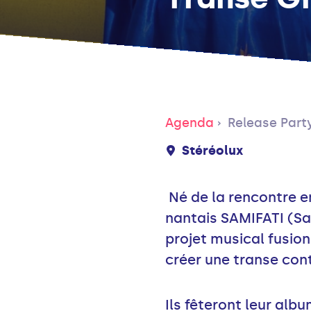
Agenda
Release Part
Stéréolux
Né de la rencontre e
nantais SAMIFATI (Sam
projet musical fusio
créer une transe con
Ils fêteront leur albu