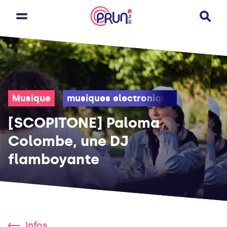
Musique
musiques electroniques
festiva
[SCOPITONE] Paloma
Colombe, une DJ
flamboyante
Infos