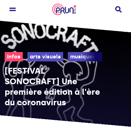
Infos
arts visuels
musiques electroniqu
[FESTIVAL
SONOCRAFT] Une
première édition à l'ère
du coronavirus