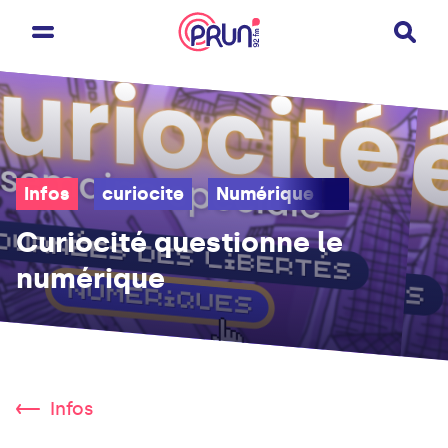
Infos
curiocite
Numérique
IA
socié
Curiocité questionne le
numérique
Infos