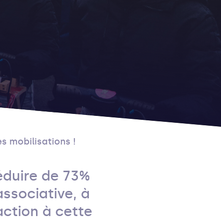
es mobilisations !
réduire de 73%
associative, à
action à cette