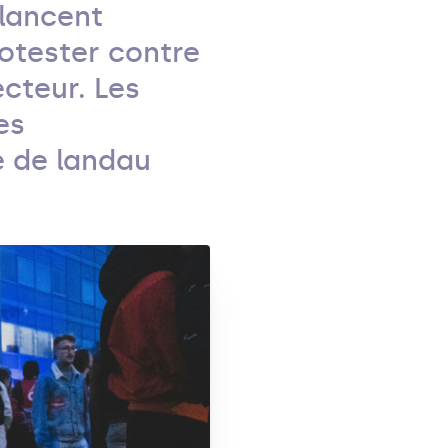
 lancent
otester contre
cteur. Les
es
e de landau