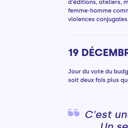
d'éditions, ateliers,
femme-homme comme le
violences conjugales
19 DÉCEMBR
Jour du vote du budge
soit deux fois plus q
C'est un
Un se