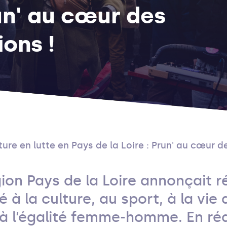
run' au cœur des
ions !
ture en lutte en Pays de la Loire : Prun' au cœur d
gion Pays de la Loire annonçait 
 à la culture, au sport, à la vie 
t à l’égalité femme-homme. En ré