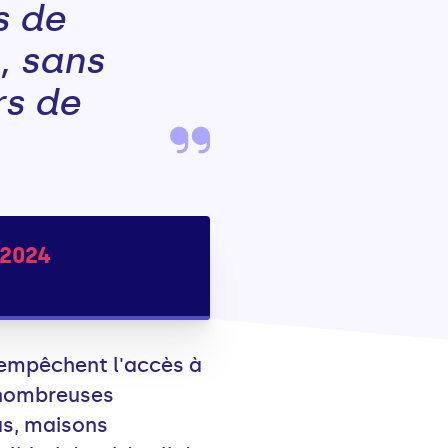
s de
, sans
rs de
 2024
 empêchent l'accès à
nombreuses
ias, maisons