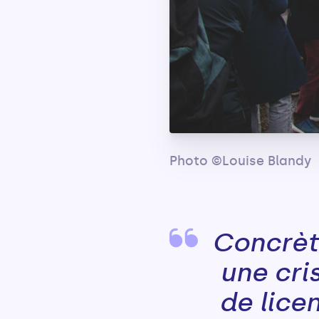
Photo ©Louise Blandy
Concrèt
une cri
de lice