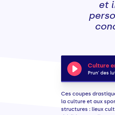
et 
perso
conc
Culture e
Prun' des lu
Ces coupes drastique
la culture et aux sp
structures : lieux cu