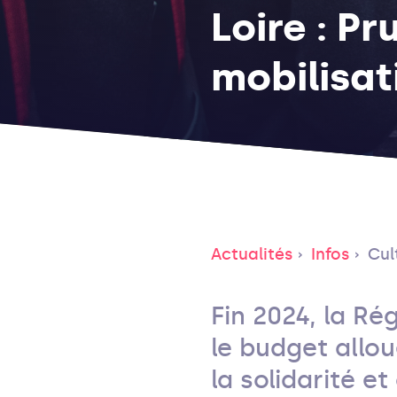
Loire : P
mobilisat
Actualités
Infos
Cul
Fin 2024, la Ré
le budget alloué
la solidarité e