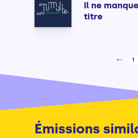
Il ne manque
titre
1
Émissions simil