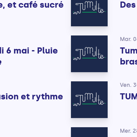
, et café sucré
Des 
Mar. 
 6 mai - Pluie
Tum
️
bra
Ven. 3
usion et rythme
TUM
Mer. 2