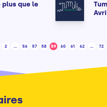
 plus que le
Tum
Avri
2
...
56
57
58
59
60
61
62
...
72
aires