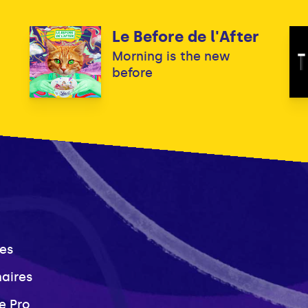
Le Before de l'After
Morning is the new
before
es
naires
e Pro