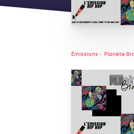
Émissions
Planète Br