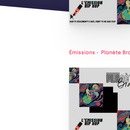
Émissions
Planète Br