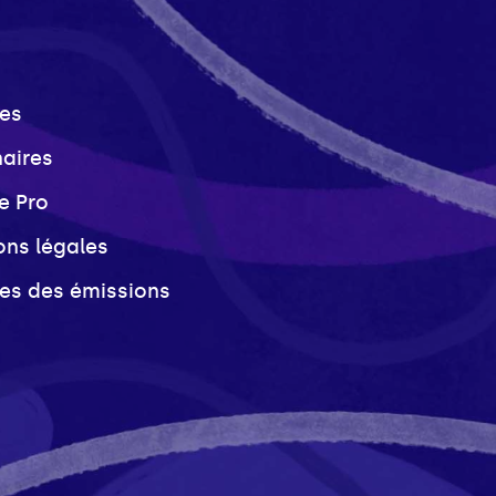
es
naires
e Pro
ons légales
ves des émissions