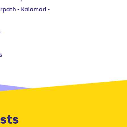
rpath - Kalamari -
p
s
sts