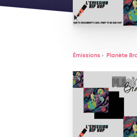
Émissions
Planète Br