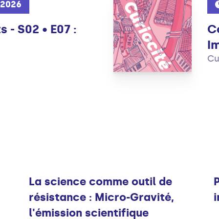
 2026
 - S02 • E07 :
Co
I
Cu
Infos
La science comme outil de
résistance : Micro-Gravité,
l'émission scientifique