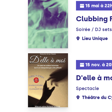
15 mai à 22
Clubbing F
Soirée / DJ sets
Lieu Unique
15 nov. à 2
D'elle à m
Spectacle
Théâtre du C