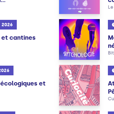
Le
n 2026
 et cantines
M
né
Bi
 2026
écologiques et
At
Pê
Cu