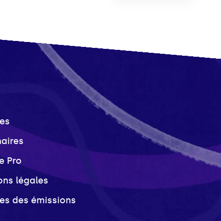
es
naires
e Pro
ons légales
ves des émissions