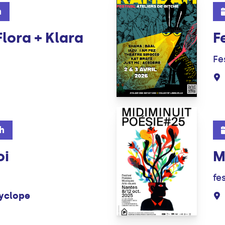
h
lora + Klara
F
Fe
0h
oi
M
fe
yclope