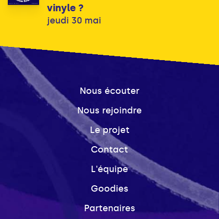
vinyle ?
jeudi 30 mai
Nous écouter
Nous rejoindre
Le projet
Contact
L'équipe
Goodies
Partenaires