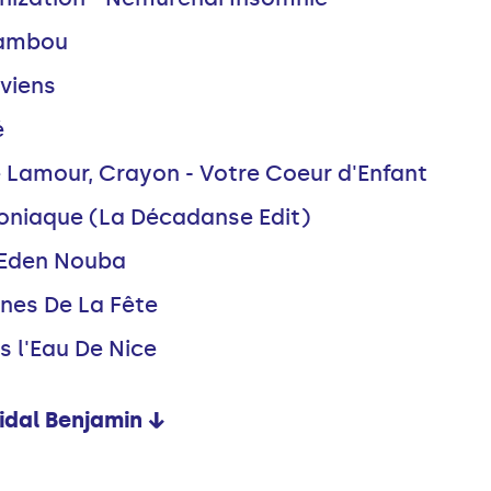
Bambou
eviens
é
re Lamour, Crayon - Votre Coeur d'Enfant
oniaque (La Décadanse Edit)
 Eden Nouba
rènes De La Fête
s l'Eau De Nice
idal Benjamin ↓