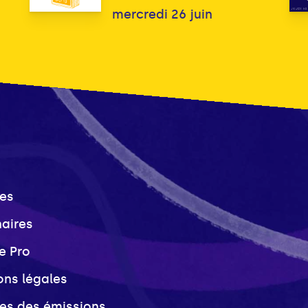
mercredi 26 juin
es
naires
e Pro
ons légales
ves des émissions