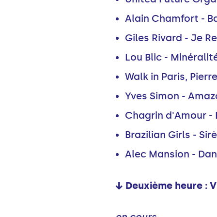
Alain Chamfort - 
Giles Rivard - Je R
Lou Blic - Minéralit
Walk in Paris, Pier
Yves Simon - Amaz
Chagrin d'Amour -
Brazilian Girls - Si
Alec Mansion - Dan
↓ Deuxième heure : V
en cours...