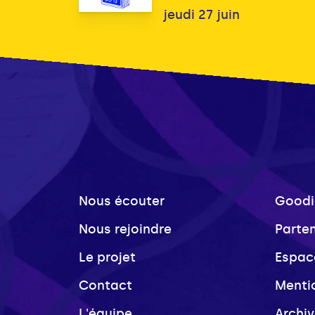
jeudi 27 juin
Nous écouter
Goodi
Nous rejoindre
Parte
Le projet
Espac
Contact
Menti
L'équipe
Archi