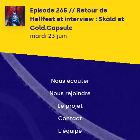
Episode 265 // Retour de
Hellfest et interview : Skàld et
Cold.Capsule
mardi 23 juin
Nous écouter
Nous rejoindre
Le projet
Contact
L'équipe