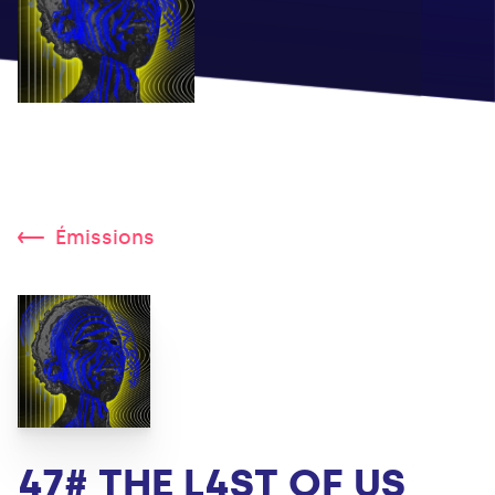
Émissions
47# THE L4ST OF US