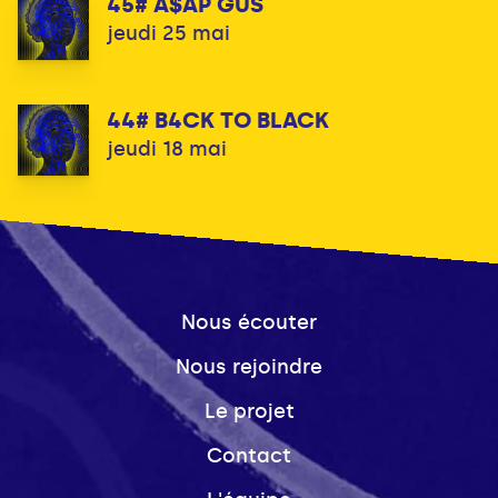
45# A$AP GUS
jeudi 25 mai
44# B4CK TO BLACK
jeudi 18 mai
Nous écouter
Nous rejoindre
Le projet
Contact