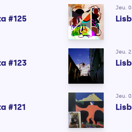
Jeu. 0
ta #125
Lis
Jeu. 
ta #123
Lisb
Jeu. 
a #121
Lis