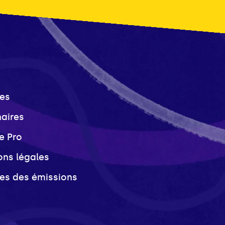
es
naires
e Pro
ons légales
ves des émissions