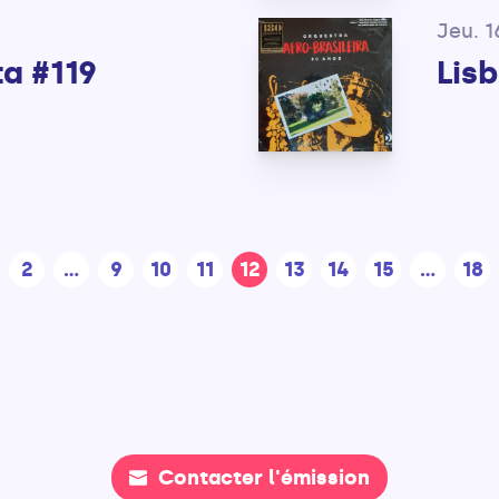
Jeu. 1
a #119
Lis
2
...
9
10
11
12
13
14
15
...
18
Contacter l'émission