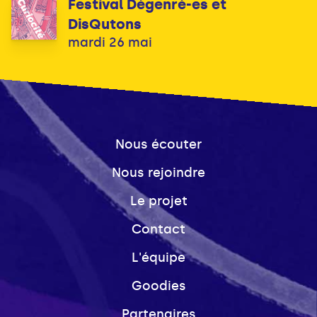
Festival Dégenré-es et
DisQutons
mardi 26 mai
Nous écouter
Nous rejoindre
Le projet
Contact
L'équipe
Goodies
Partenaires