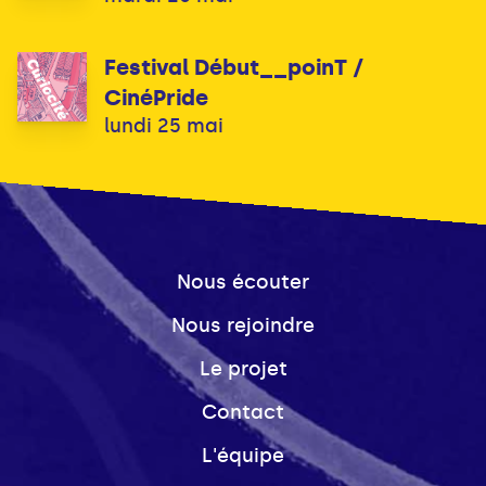
Festival Début__poinT /
CinéPride
lundi 25 mai
Nous écouter
Nous rejoindre
Le projet
Contact
L'équipe