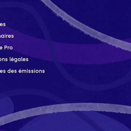
es
naires
e Pro
ons légales
ves des émissions