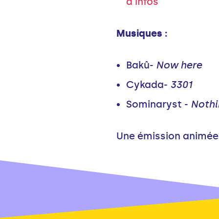
d'infos
Musiques :
Bakû-
Now here
Cykada-
3301
Sominaryst -
Nothi
Une émission animée 