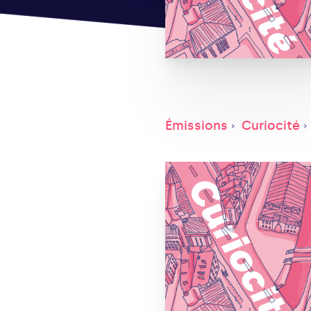
Émissions
Curiocité