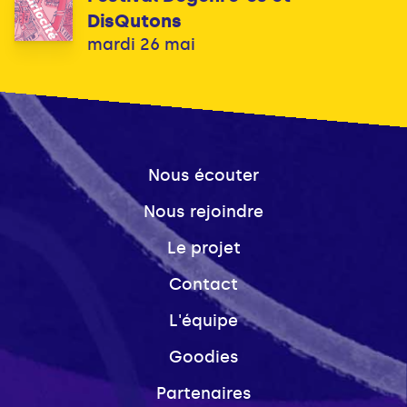
DisQutons
mardi 26 mai
Nous écouter
Nous rejoindre
Le projet
Contact
L'équipe
Goodies
Partenaires