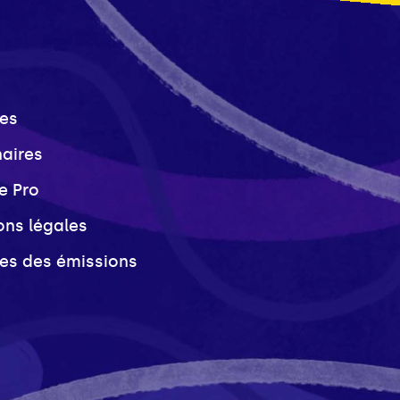
es
naires
e Pro
ons légales
ves des émissions