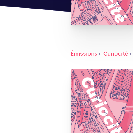
Émissions
Curiocité