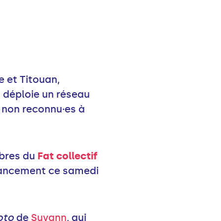
e et Titouan,
 déploie un réseau
 non reconnu·es à
mbres du
Fat collectif
e lancement ce samedi
oto
de
Suvann
, qui