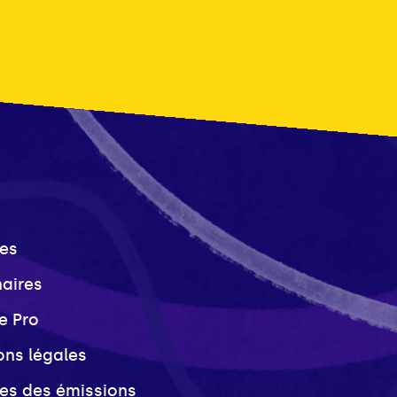
es
naires
e Pro
ons légales
ves des émissions