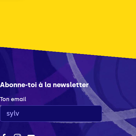
Abonne-toi à la newsletter
Ton email