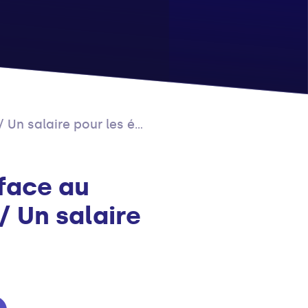
aire pour les étudiant.e.s
 face au
/ Un salaire
s