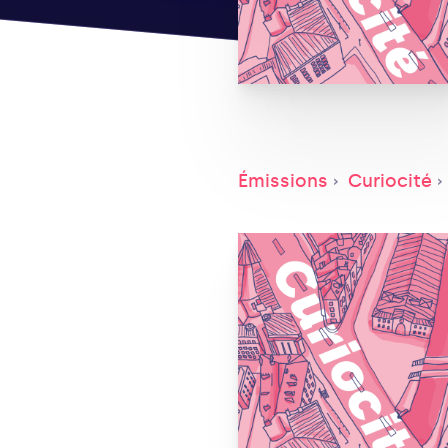
Émissions
Curiocité