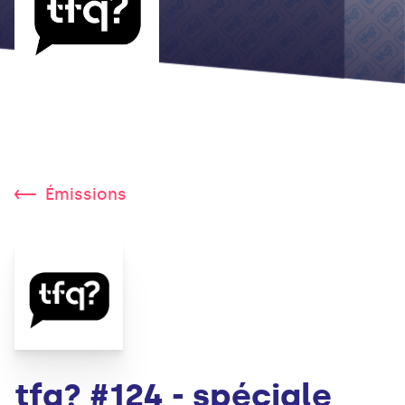
Émissions
tfq? #124 - spéciale