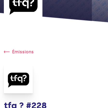
Émissions
tfq ? #228