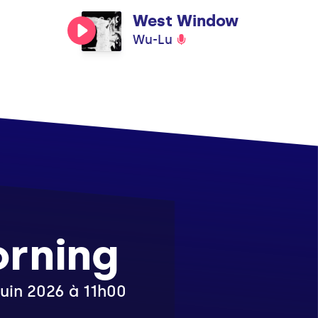
West Window
Wu-Lu
rning
juin 2026 à 11h00