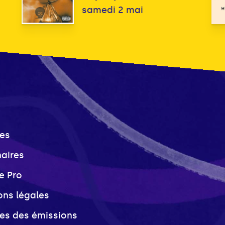
samedi 2 mai
es
naires
e Pro
ons légales
ves des émissions