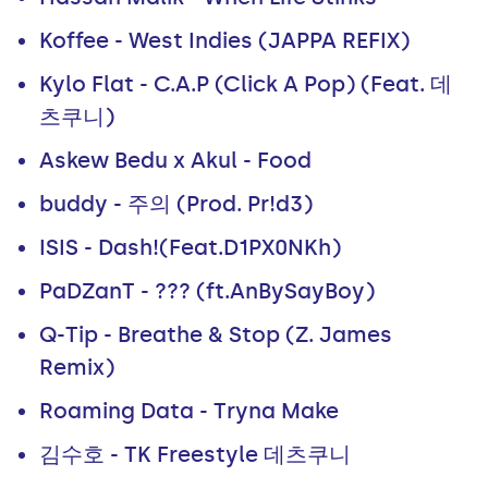
Koffee - West Indies (JAPPA REFIX)
Kylo Flat - C.A.P (Click A Pop) (Feat. 데
츠쿠니)
Askew Bedu x Akul - Food
buddy - 주의 (Prod. Pr!d3)
ISIS - Dash!(Feat.D1PX0NKh)
PaDZanT - ??? (ft.AnBySayBoy)
Q-Tip - Breathe & Stop (Z. James
Remix)
Roaming Data - Tryna Make
김수호 - TK Freestyle 데츠쿠니