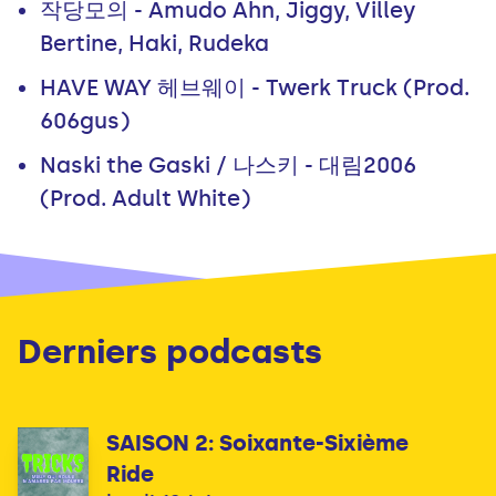
작당모의 - Amudo Ahn, Jiggy, Villey
Bertine, Haki, Rudeka
HAVE WAY 헤브웨이 - Twerk Truck (Prod.
606gus)
Naski the Gaski / 나스키 - 대림2006
(Prod. Adult White)
Derniers podcasts
SAISON 2: Soixante-Sixième
Ride