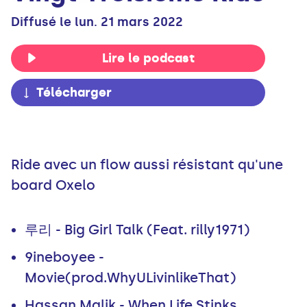
Diffusé le lun. 21 mars 2022
Lire le podcast
Télécharger
Ride avec un flow aussi résistant qu'une
board Oxelo
루리 - Big Girl Talk (Feat. rilly1971)
9ineboyee -
Movie(prod.WhyULivinlikeThat)
Hassan Malik - When Life Stinks