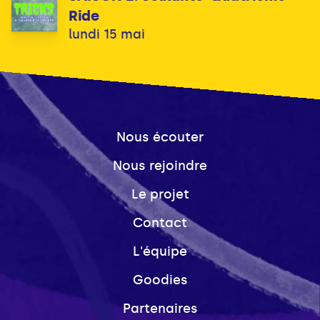
Ride
lundi 15 mai
Nous écouter
Nous rejoindre
Le projet
Contact
L'équipe
Goodies
Partenaires