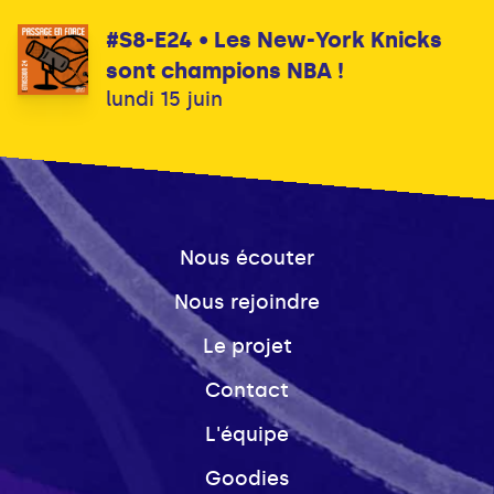
#S8-E24 • Les New-York Knicks
sont champions NBA !
lundi 15 juin
Nous écouter
Nous rejoindre
Le projet
Contact
L'équipe
Goodies