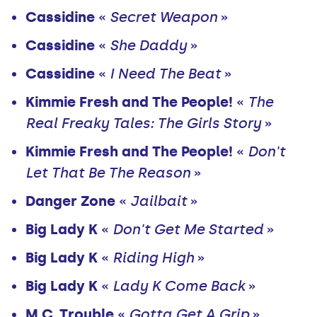
Cassidine
«
Secret Weapon
»
Cassidine
«
She Daddy
»
Cassidine
«
I Need The Beat
»
Kimmie Fresh and The People!
«
The
Real Freaky Tales: The Girls Story
»
Kimmie Fresh and The People!
«
Don't
Let That Be The Reason
»
Danger Zone
«
Jailbait
»
Big Lady K
«
Don't Get Me Started
»
Big Lady K
«
Riding High
»
Big Lady K
«
Lady K Come Back
»
M.C. Trouble
«
Gotta Get A Grip
»