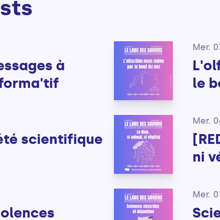
sts
Mer. 0
essages à
L'o
forma'tif
le b
Mer. 
été scientifique
[RED
ni v
Mer. 0
iolences
Sci