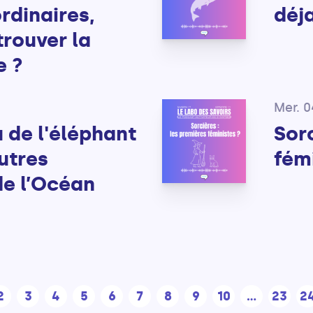
rdinaires,
déj
rouver la
e ?
Mer. 
 de l'éléphant
Sorc
utres
fém
de l’Océan
2
3
4
5
6
7
8
9
10
...
23
2