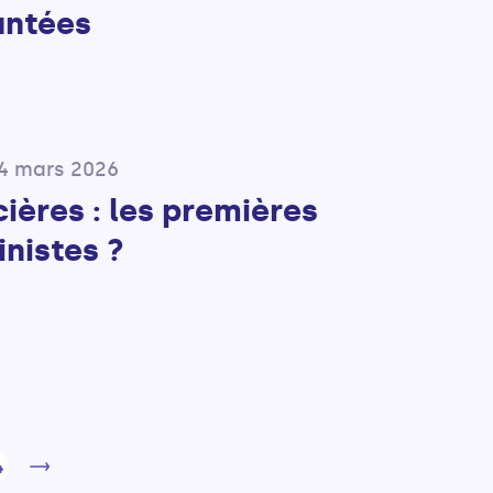
antées
04 mars 2026
ières : les premières
inistes ?
4