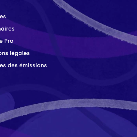
es
naires
e Pro
ons légales
ves des émissions