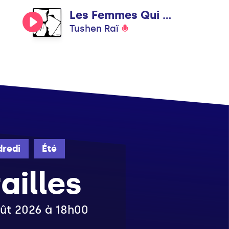
Les Femmes Qui Ne Pleurent Pas - Dreems Remix
Tushen Raï
redi
Été
illes
août 2026 à 18h00