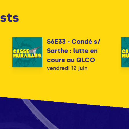
sts
S6E33 - Condé s/
Sarthe : lutte en
cours au QLCO
vendredi 12 juin