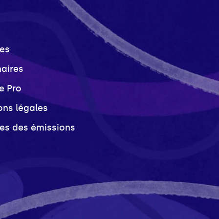
es
naires
e Pro
ons légales
ves des émissions