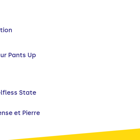
tion
our Pants Up
lfless State
ense et Pierre