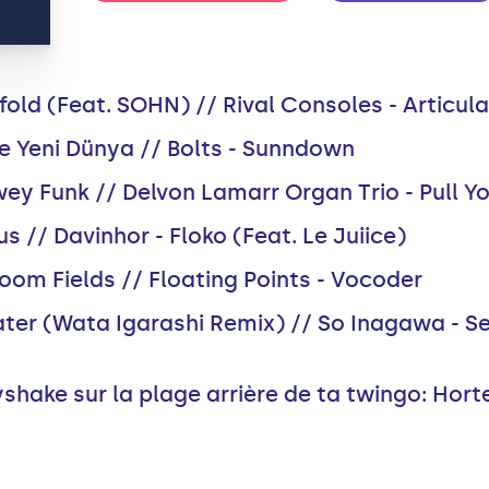
fold (Feat. SOHN) // Rival Consoles - Articula
 Yeni Dünya // Bolts - Sunndown
y Funk // Delvon Lamarr Organ Trio - Pull Y
us // Davinhor - Floko (Feat. Le Juiice)
oom Fields // Floating Points - Vocoder
ater (Wata Igarashi Remix) // So Inagawa - Se
shake sur la plage arrière de ta twingo: Hort