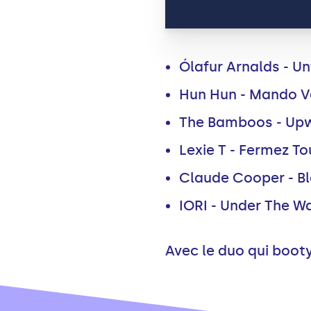
Ólafur Arnalds - Un
Hun Hun - Mando Ve
The Bamboos - Upwe
Lexie T - Fermez To
Claude Cooper - Bl
IORI - Under The W
Avec le duo qui booty