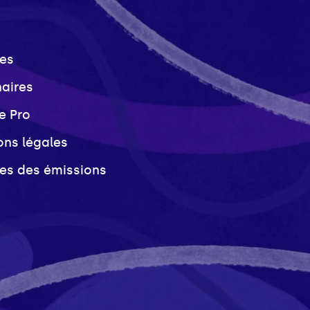
es
naires
e Pro
ons légales
ves des émissions