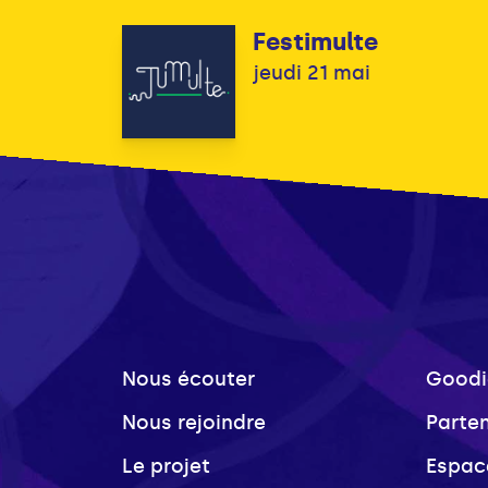
Festimulte
jeudi 21 mai
Nous écouter
Goodi
Nous rejoindre
Parte
Le projet
Espac