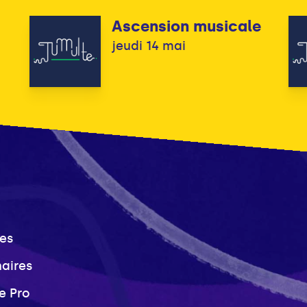
Ascension musicale
jeudi 14 mai
es
naires
e Pro