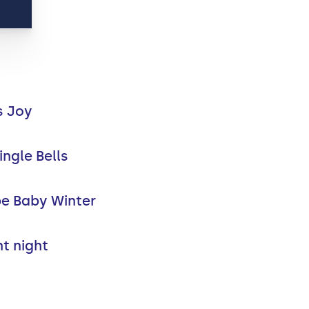
s Joy
ngle Bells
e Baby Winter
nt night