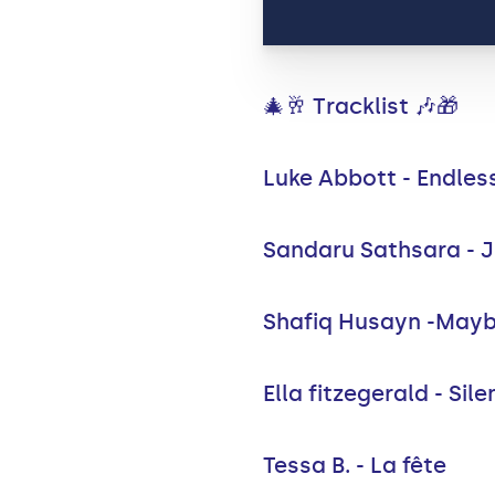
🎄🥂 Tracklist 🎶🎁
Luke Abbott - Endles
Sandaru Sathsara - Ji
Shafiq Husayn -Mayb
Ella fitzegerald - Sile
Tessa B. - La fête