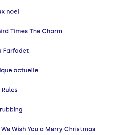
ax noel
hird Times The Charm
u Farfadet
ique actuelle
 Rules
rubbing
 - We Wish You a Merry Christmas