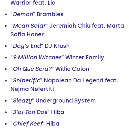
Warrior feat. Lio
"
Demon
" Brambles
"
Mean Solar
" Jeremiah Chiu feat. Marta
Sofia Honer
"
Day's End
" DJ Krush
"
9 Million Witches
" Winter Family
"
Oh Qué Será?
" Willie Colón
"
Sniperific
" Napolean Da Legend feat.
Nejma Nefertiti
"
Sleazy
" Underground System
"
J'ai Ton Dos
" Hiba
"
Chief Keef
" Hiba