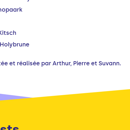
mopaark
Kitsch
. Holybrune
e et réalisée par Arthur, Pierre et Suvann.
sts