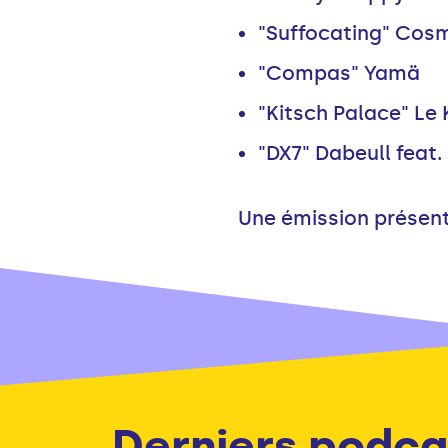
"Suffocating" Cos
"Compas" Yamä
"Kitsch Palace" Le 
"DX7" Dabeull feat
Une émission présenté
Derniers podca