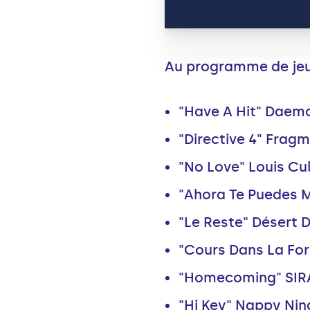
Au programme de jeud
"Have A Hit" Daem
"Directive 4" Frag
"No Love" Louis Cu
"Ahora Te Puedes M
"Le Reste" Désert D
"Cours Dans La For
"Homecoming" SIRA
"Hi Key" Nappy Nin