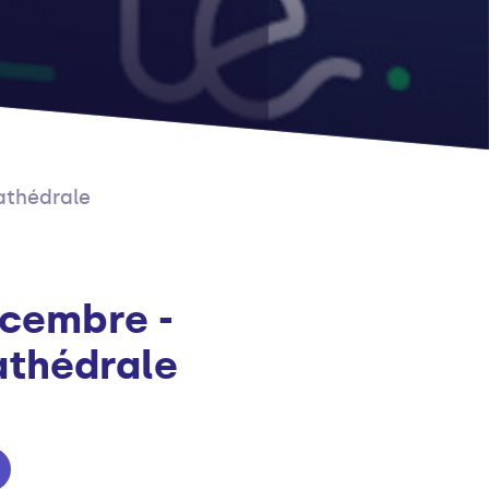
cathédrale
ecembre -
cathédrale