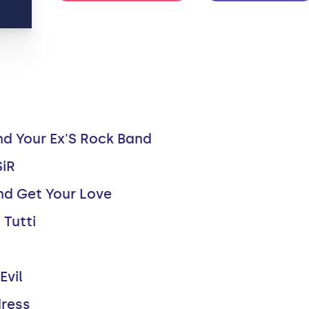
nd Your Ex'S Rock Band
SiR
d Get Your Love
 Tutti
Evil
dress