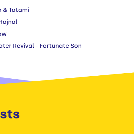
 & Tatami
Hajnal
How
er Revival - Fortunate Son
sts