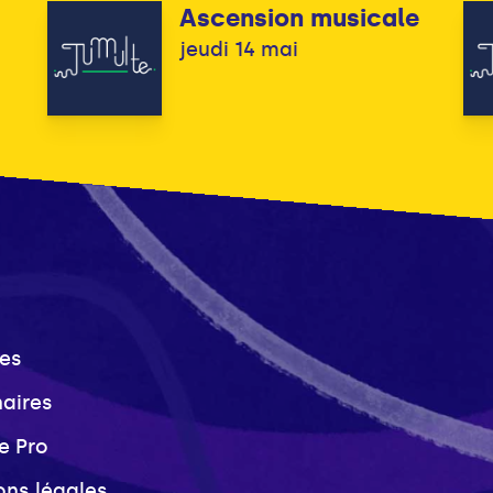
Ascension musicale
jeudi 14 mai
es
naires
e Pro
ons légales