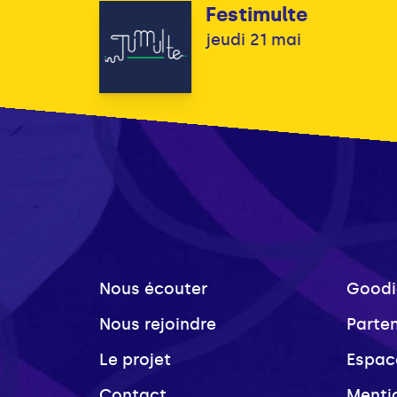
Festimulte
jeudi 21 mai
Nous écouter
Goodi
Nous rejoindre
Parte
Le projet
Espac
Contact
Menti