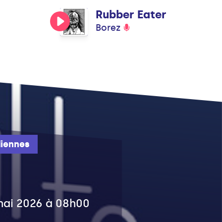
Rubber Eater
Borez
iennes
 mai 2026 à 08h00