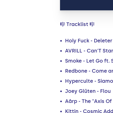
🎼 Tracklist 🎼
Holy Fuck - Deleter
AVRILL - Can'T Sta
Smoke - Let Go ft. 
Redbone - Come an
Hyperculte - Siamo
Joey Glüten - Flou
Aārp - The "Axis Of 
Kittin - Cosmic Ad