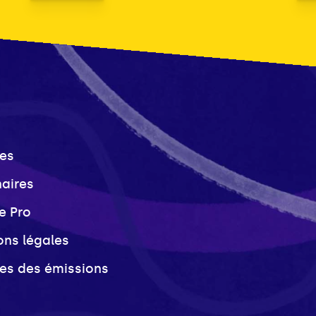
es
naires
e Pro
ons légales
ves des émissions