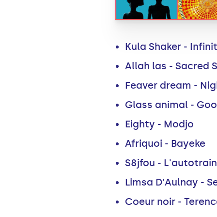
Kula Shaker - Infini
Allah las - Sacred 
Feaver dream - Nig
Glass animal - Go
Eighty - Modjo
Afriquoi - Bayeke
S8jfou - L'autotrai
Limsa D'Aulnay - S
Coeur noir - Terenc