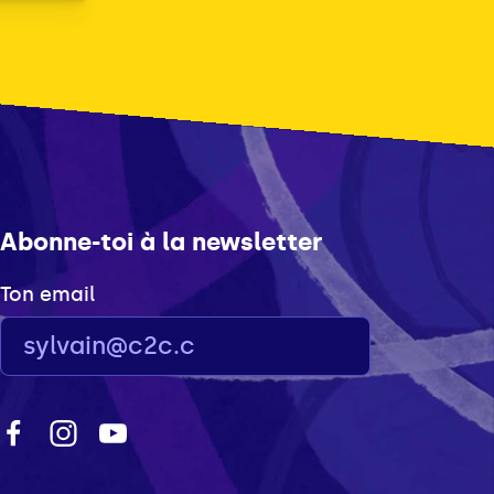
Abonne-toi à la newsletter
Ton email