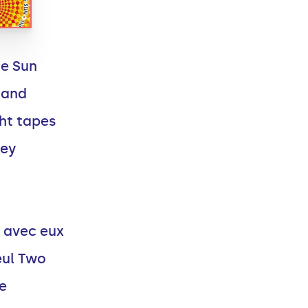
te Sun
Sand
ht tapes
oey
n avec eux
eul Two
e