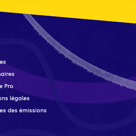
es
naires
e Pro
ons légales
ves des émissions