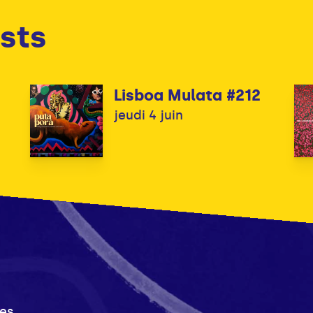
sts
Lisboa Mulata #212
jeudi 4 juin
es