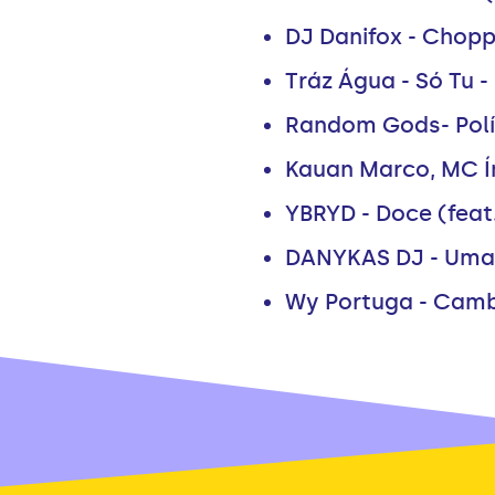
DJ Danifox - Chopp
Tráz Água - Só Tu -
Random Gods- Polím
Kauan Marco, MC Ín
YBRYD - Doce (feat
DANYKAS DJ - Uma 
Wy Portuga - Camba