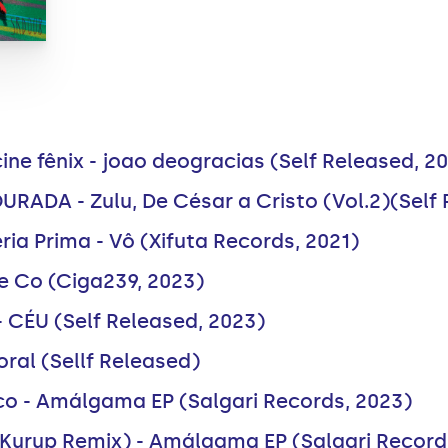
ine fênix - joao deogracias (Self Released, 2
OURADA - Zulu, De César a Cristo (Vol.2)(Self
ria Prima - Vô (Xifuta Records, 2021)
e Co (Ciga239, 2023)
- CÉU (Self Released, 2023)
ral (Sellf Released)
uco - Amálgama EP (Salgari Records, 2023)
e (Kurup Remix) - Amálgama EP (Salgari Record