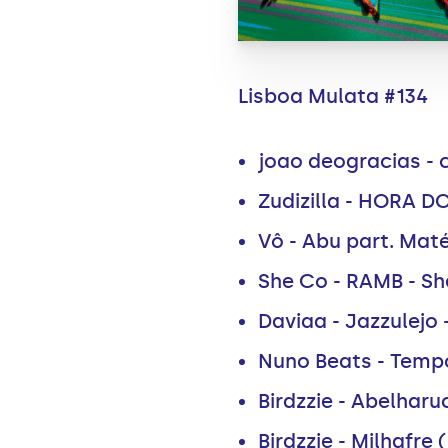
Lisboa Mulata #134
joao deogracias - c
Zudizilla - HORA D
Vô - Abu part. Maté
She Co - RAMB - Sh
Daviaa - Jazzulejo 
Nuno Beats - Tempo
Birdzzie - Abelhar
Birdzzie - Milhafr