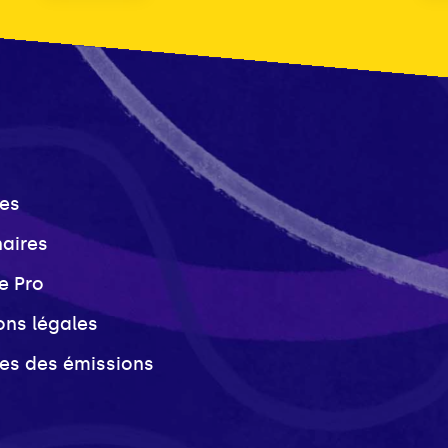
es
naires
e Pro
ons légales
ves des émissions