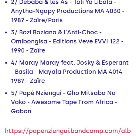
2/ Debaba & les As - Toli Ya Libala -
Anytha-Ngapy Productions MA 4030 -
198? - Zaïre/Paris
3/ Bozi Boziana & l'Anti-Choc -
Omibongisa - Editions Veve EVVI 122 -
1990 - Zaïre
4/ Maray Maray feat. Josky & Esperant
- Basila - Mayala Production MA 4014 -
198? - Zaïre
5/ Papé Nziengui - Gho Mitsaba Na
Voko - Awesome Tape From Africa -
Gabon
https://papenziengui.bandcamp.com/alb