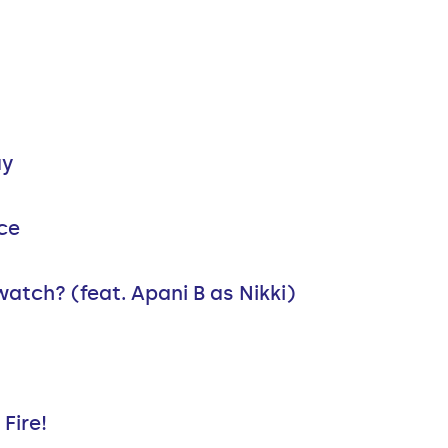
ay
ice
atch? (feat. Apani B as Nikki)
Fire!