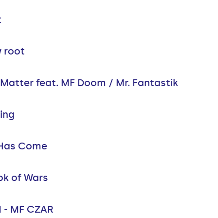
t
w root
 Matter feat. MF Doom / Mr. Fantastik
ing
 Has Come
k of Wars
 - MF CZAR