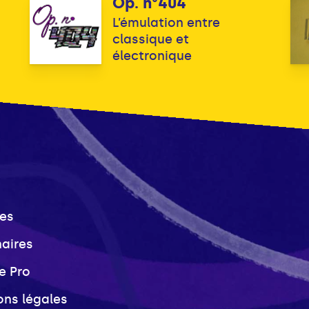
Op. n°404
L’émulation entre
classique et
électronique
es
naires
e Pro
ons légales