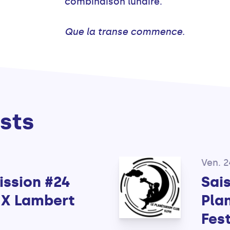
combinaison lunaire.
Que la transe commence.
sts
Ven. 2
ission #24
Sai
 X Lambert
Pla
Fest