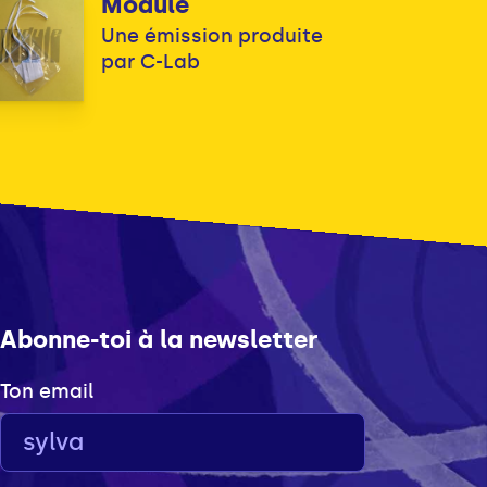
Module
Une émission produite
par C-Lab
Abonne-toi à la newsletter
Ton email