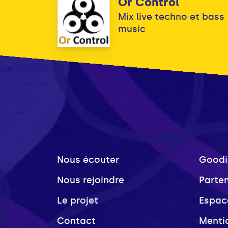
Or Control
Mix live techno et bass
music
Nous écouter
Goodi
Nous rejoindre
Parte
Le projet
Espac
Contact
Menti