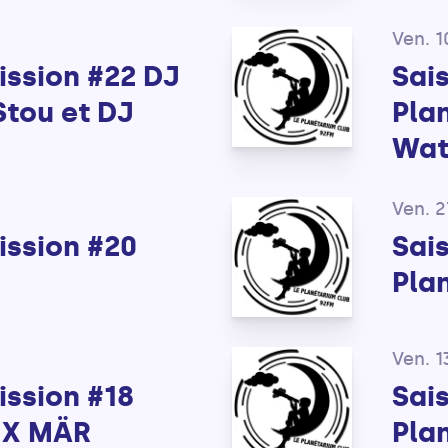
Ven. 1
ission #22 DJ
Sai
Stou et DJ
Pla
Wat
Ven. 
ission #20
Sai
Pla
Ven. 1
ission #18
Sai
 X MÄR
Pla