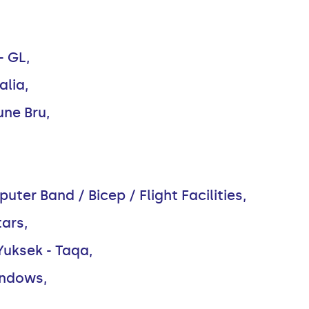
- GL,
alia,
une Bru,
ter Band / Bicep / Flight Facilities,
ars,
Yuksek - Taqa,
indows,