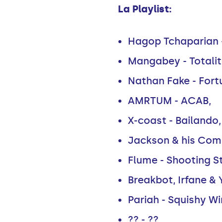
La Playlist:
Hagop Tchaparian 
Mangabey - Totalit
Nathan Fake - Fort
AMRTUM - ACAB,
X-coast - Bailando,
Jackson & his Compu
Flume - Shooting St
Breakbot, Irfane & 
Pariah - Squishy W
?? - ??