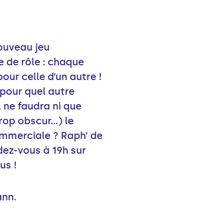
ouveau jeu
e de rôle : chaque
ur celle d’un autre !
 pour quel autre
il ne faudra ni que
trop obscur…) le
ommerciale ? Raph’ de
dez-vous à 19h sur
us !
ann.