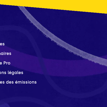
es
naires
e Pro
ons légales
ves des émissions