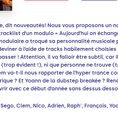
ée, dit nouveautés! Nous vous proposons un n
tracklist d’un modulo » Aujourd’hui on échang
dulaire a troqué sa personnalité musicale po
 deviner à l’aide de tracks habilement choisies
sser ! Attention, il va falloir être subtil, car 
(trop évident !), ni que personne ne trouve (
m va-t-il nous rapporter de l’hyper trance c
rique ? Et Yoann de la dubstep breakée ? Ren
vrir avec ce début d’année sans dessus desso
Sego, Clem, Nico, Adrien, Raph', François, Yo