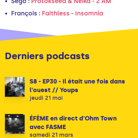
Ségo
:
Protokseed & Neika - 2 AM
François
:
Faithless - Insomnia
Derniers podcasts
S8 - EP30 - Il était une fois dans
l'ouest // Youps
jeudi 21 mai
ÉFÈME en direct d'Ohm Town
avec FASME
samedi 21 mars