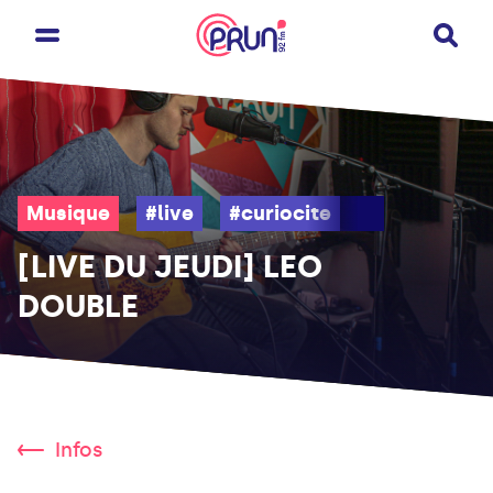
Musique
#live
#curiocite
#folk
[LIVE DU JEUDI] LEO
DOUBLE
Infos