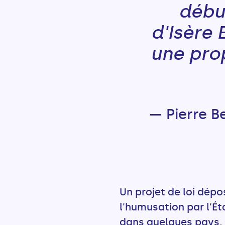
débu
d'Isère
une pro
— Pierre B
Un projet de loi dépos
l'humusation par l'Ét
dans quelques pays, 