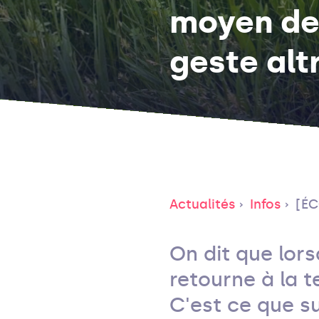
moyen de 
geste alt
Actualités
Infos
[ÉC
On dit que lor
retourne à la t
C'est ce que s