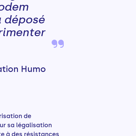
Modem
a déposé
rimenter
iation Humo
risation de
ur sa légalisation
e à des résistances