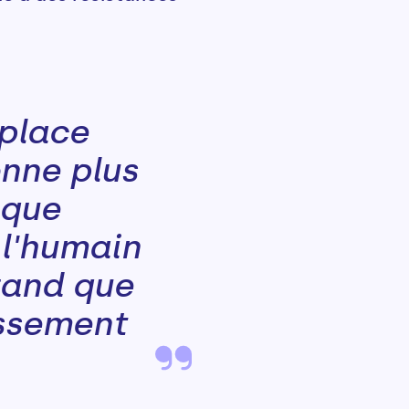
 place
onne plus
 que
 l'humain
rand que
issement
.