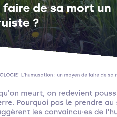
faire de sa mort un
ruiste ?
OLOGIE] L'humusation : un moyen de faire de sa mor
squ'on meurt, on redevient pouss
erre. Pourquoi pas le prendre au s
uggèrent les convaincu·es de l'h