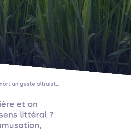
t un geste altruiste ?
ière et on
ens littéral ?
umusation,